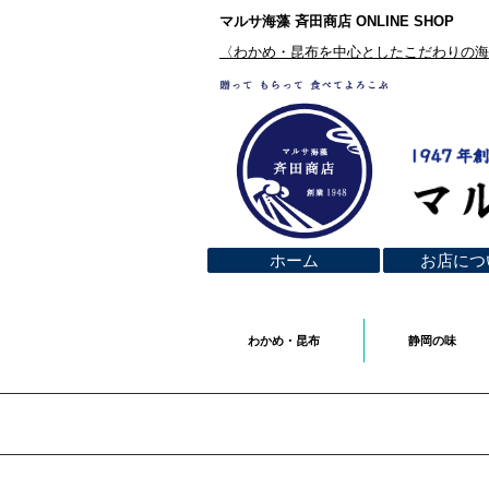
マルサ海藻 斉田商店 ONLINE SHOP
​〈わかめ・昆布を中心としたこだわりの
ホーム
お店につ
わかめ・昆布
静岡の味