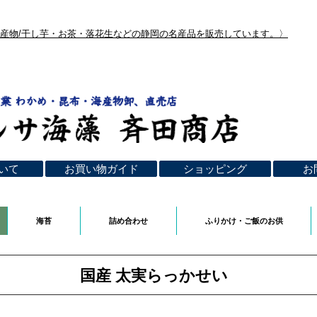
海産物/干し芋・お茶・落花生などの静岡の名産品を販売しています。〉
いて
お買い物ガイド
ショッピング
お
海苔
詰め合わせ
ふりかけ・ご飯のお供
国産 太実らっかせい