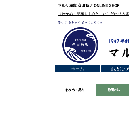
マルサ海藻 斉田商店 ONLINE SHOP
​〈わかめ・昆布を中心としたこだわりの
ホーム
お店につ
わかめ・昆布
静岡の味