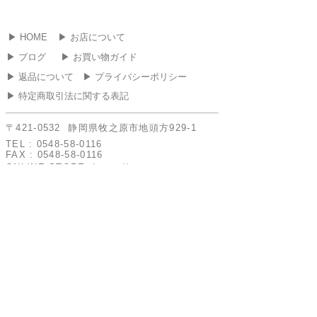
▶︎ HOME
▶︎ お店について
▶︎ ブログ
▶︎ お買い物ガイド
▶︎ 返品について
▶︎ プライバシーポリシー
▶︎ 特定商取引法に関する表記
〒421-0532 静岡県牧之原市地頭方929-1
TEL :
0548-58-0116
FAX :
0548-58-0116
ONLINE STORE
https://www.marusa-
kaisou.com
​営業時間 : 8:30 - 17:30 定休日 : 日曜日・年
末年始・GW・お盆・その他不定休あり 定休
日は発送業務を行っておりません。
▶︎ お問い合わせ
COPYRIGHT(C) SAITA SYOTEN ALL RIGHTS
RESERVED