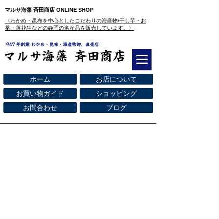
マルサ海藻 斉田商店 ONLINE SHOP
​〈わかめ・昆布を中心としたこだわりの海産物/干し芋・お
茶・落花生などの静岡の名産品を販売しています。〉
ホーム
お店について
お買い物ガイド
ショッピング
お問合わせ
ブログ