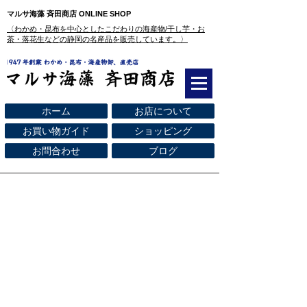
マルサ海藻 斉田商店 ONLINE SHOP
​〈わかめ・昆布を中心としたこだわりの海産物/干し芋・お
茶・落花生などの静岡の名産品を販売しています。〉
ホーム
お店について
お買い物ガイド
ショッピング
お問合わせ
ブログ