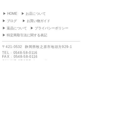
▶︎ HOME
▶︎ お店について
▶︎ ブログ
▶︎ お買い物ガイド
▶︎ 返品について
▶︎ プライバシーポリシー
▶︎ 特定商取引法に関する表記
〒421-0532 静岡県牧之原市地頭方929-1
TEL :
0548-58-0116
FAX :
0548-58-0116
ONLINE STORE
https://www.marusa-
kaisou.com
​営業時間 : 8:30 - 17:30 定休日 : 日曜日・年
末年始・GW・お盆・その他不定休あり 定休
日は発送業務を行っておりません。
▶︎ お問い合わせ
COPYRIGHT(C) SAITA SYOTEN ALL RIGHTS
RESERVED