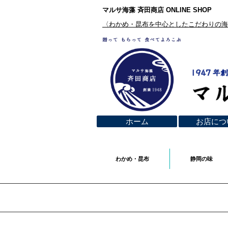
マルサ海藻 斉田商店 ONLINE SHOP
​〈わかめ・昆布を中心としたこだわりの
ホーム
お店につ
わかめ・昆布
静岡の味