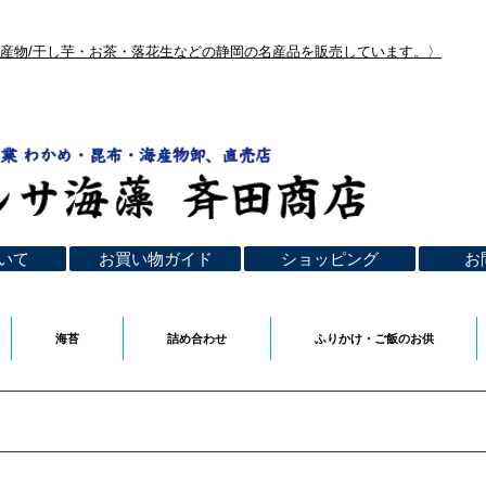
海産物/干し芋・お茶・落花生などの静岡の名産品を販売しています。〉
いて
お買い物ガイド
ショッピング
お
海苔
詰め合わせ
ふりかけ・ご飯のお供