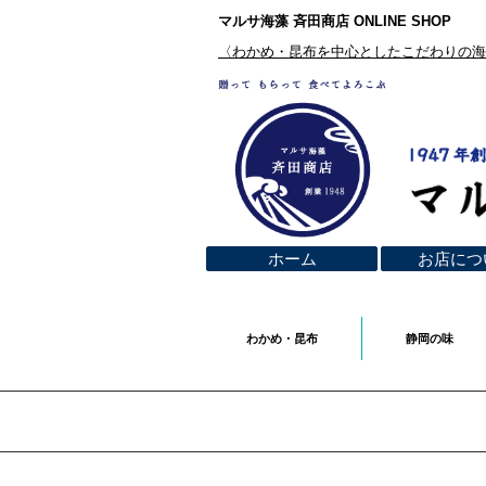
マルサ海藻 斉田商店 ONLINE SHOP
​〈わかめ・昆布を中心としたこだわりの
ホーム
お店につ
わかめ・昆布
静岡の味