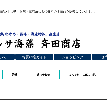
海産物/干し芋・お茶・落花生などの静岡の名産品を販売しています。〉
いて
お買い物ガイド
ショッピング
お
海苔
詰め合わせ
ふりかけ・ご飯のお供