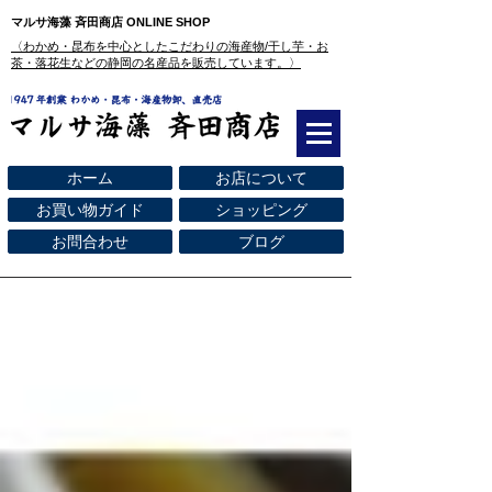
マルサ海藻 斉田商店 ONLINE SHOP
​〈わかめ・昆布を中心としたこだわりの海産物/干し芋・お
茶・落花生などの静岡の名産品を販売しています。〉
ホーム
お店について
お買い物ガイド
ショッピング
お問合わせ
ブログ